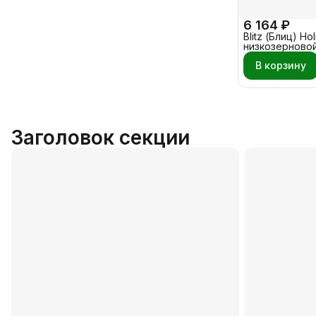
6 164 ₽
Blitz (Блиц) Holi
низкозерновой
Индейка - Рыба
В корзину
Заголовок секции