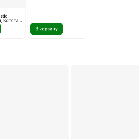
Индейка - Рыба 1,5 кг
stic,
, Котята
 5 кг
В корзину