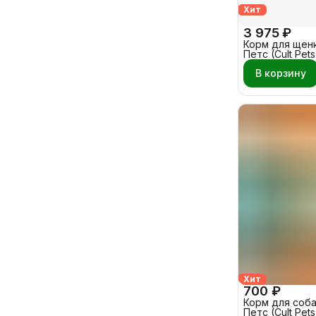
Хит
3 975 ₽
Корм для щенк
Петс (Cult Pets
Телятина, Рис
В корзину
15 кг
Хит
700 ₽
Корм для соба
Петс (Cult Pet