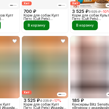
Хит
Хит
700 ₽
3 525 ₽
3 925 ₽
−
10
ов Култ
Корм для собак Култ
Корм для собак Куль
)
Петс (Cult Pets)
Петс (Cult Pets)
 - Овощи
Телятина - Овощи 3 кг
Телятина - Овощи 15 
В корзину
В корзину
Хит
3 525 ₽
185 ₽
4 235 ₽
−
17
%
к Култ
Корм для собак Култ
Консервы Blitz Sensiti
s) Индейка
Петс (Cult Pets) Индейка
«Ягнёнок с индейкой