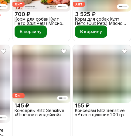
Хит
Хит
700 ₽
3 525 ₽
%
т
Корм для собак Култ
Корм для собак Култ
Петс (Cult Pets) Мясное
Петс (Cult Pets) Мясное
кг
ассорти - Овощи 3 кг
ассорти - Овощи 15 кг
В корзину
В корзину
Хит
145 ₽
155 ₽
Консервы Blitz Sensitive
Консервы Blitz Sensitive
«Ягнёнок с индейкой»
«Утка с цукини» 200 гр
200 гр Собака
ve
»