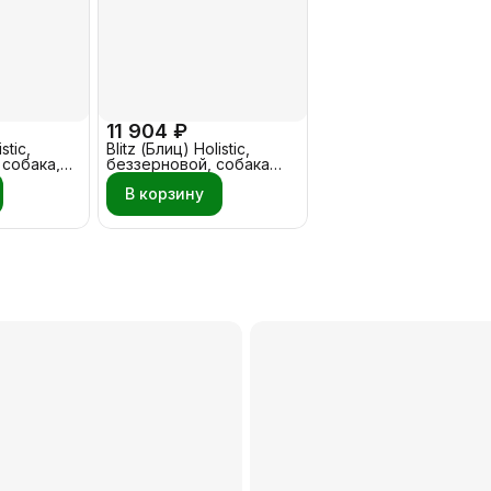
11 904 ₽
stic,
Blitz (Блиц) Holistic,
собака,
беззерновой, собака
 12 кг
Ягненок - Утка 12 кг
В корзину