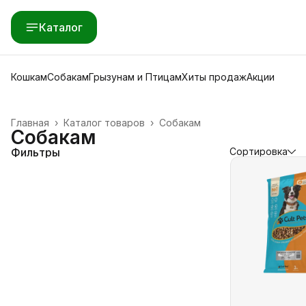
Каталог
Кошкам
Собакам
Грызунам и Птицам
Хиты продаж
Акции
Главная
›
Каталог товаров
›
Собакам
Собакам
Фильтры
Сортировка