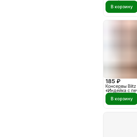
- Овощи 3 кг
В корзину
185 ₽
Консервы Blitz 
«Индейка с п
400 гр
В корзину