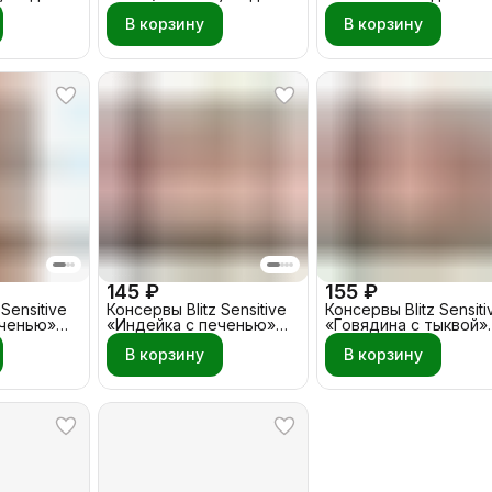
- Овощи 15 кг
400 гр
В корзину
В корзину
145 ₽
155 ₽
Sensitive
Консервы Blitz Sensitive
Консервы Blitz Sensiti
еченью»
«Индейка с печенью»
«Говядина с тыквой»
200 гр Собака
200 гр Собака
В корзину
В корзину