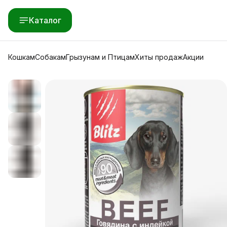
Каталог
Кошкам
Собакам
Грызунам и Птицам
Хиты продаж
Акции