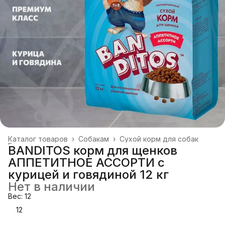
Каталог товаров
›
Собакам
›
Сухой корм для собак
Главная
›
BANDITOS корм для щенков
АППЕТИТНОЕ АССОРТИ с
курицей и говядиной 12 кг
Нет в наличии
Вес: 12
12