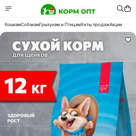
Кошкам
Собакам
Грызунам и Птицам
Хиты продаж
Акции