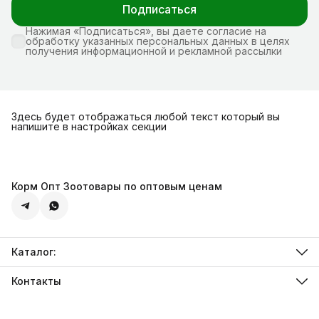
Подписаться
Нажимая «Подписаться», вы даете согласие на
обработку указанных персональных данных в целях
получения информационной и рекламной рассылки
Здесь будет отображаться любой текст который вы
напишите в настройках секции
Корм Опт Зоотовары по оптовым ценам
Каталог:
Ветеринарная диета
Грызунам и Птицам
Контакты
Собакам
Адрес
Кошкам
Севастополь, Острякова 69а
Телефон