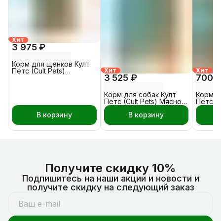
Хит
3 975 ₽
Корм для щенков Култ
Петс (Cult Pets)
Хит
Хит
3 525 ₽
700 
Телятина, Рис - Овощи
15 кг
Корм для собак Култ
Корм д
Петс (Cult Pets) Мясное
Петс (C
ассорти - Овощи 15 кг
Индейк
В корзину
В корзину
Получите скидку 10%
Подпишитесь на наши акции и новости и
получите скидку на следующий заказ