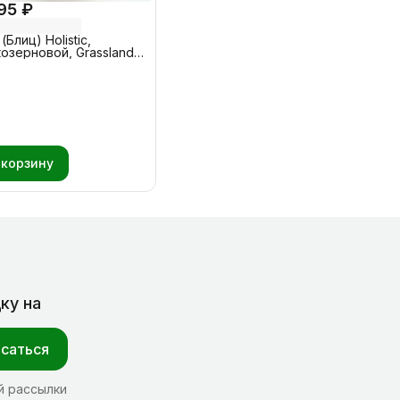
95 ₽
z (Блиц) Holistic,
козерновой, Grasslands,
ик - Рыба 1,5 кг
 корзину
ку на
саться
й рассылки