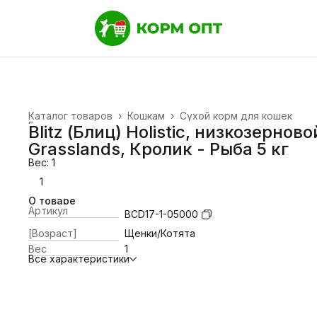
Каталог товаров
›
Кошкам
›
Сухой корм для кошек
Главная
›
Blitz (Блиц) Holistic, низкозерново
Grasslands, Кролик - Рыба 5 кг
Вес: 1
1
О товаре
Артикул
BCD17-1-05000
[Возраст]
Щенки/Котята
Вес
1
Все характеристики