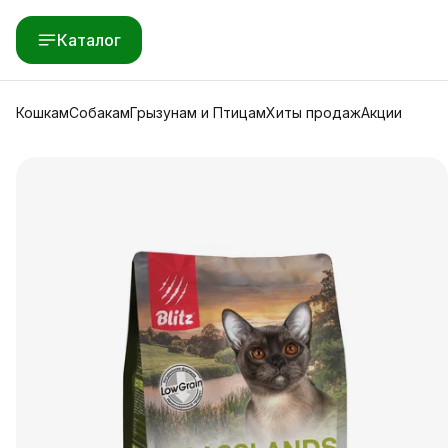
Каталог
Кошкам
Собакам
Грызунам и Птицам
Хиты продаж
Акции