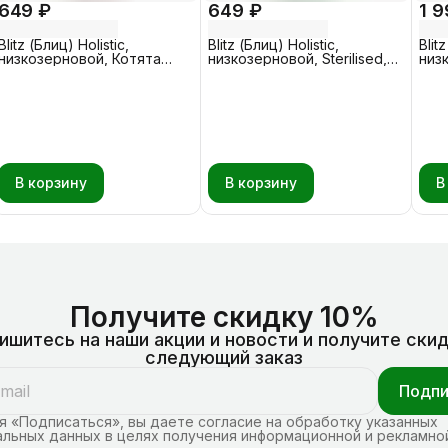
649 ₽
649 ₽
1 9
Blitz (Блиц) Holistic,
Blitz (Блиц) Holistic,
Blit
низкозерновой, Котята
низкозерновой, Sterilised,
низ
Индейка - Рыба 0,4 кг
Утка - Кролик 0,4 кг
Крол
В корзину
В корзину
В
Получите скидку 10%
ишитесь на наши акции и новости и получите скид
следующий заказ
Подпи
 «Подписаться», вы даете согласие на обработку указанных
льных данных в целях получения информационной и рекламно