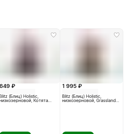
649 ₽
1 995 ₽
Blitz (Блиц) Holistic,
Blitz (Блиц) Holistic,
низкозерновой, Котята
низкозерновой, Grasslands,
Индейка - Рыба 0,4 кг
Кролик - Рыба 1,5 кг