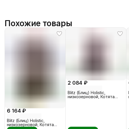
Похожие товары
2 084 ₽
Blitz (Блиц) Holistic,
низкозерновой, Котята
Индейка - Рыба 1,5 кг
6 164 ₽
Blitz (Блиц) Holistic,
низкозерновой, Котята
Индейка - Рыба 5 кг