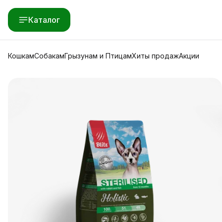
Каталог
Кошкам
Собакам
Грызунам и Птицам
Хиты продаж
Акции