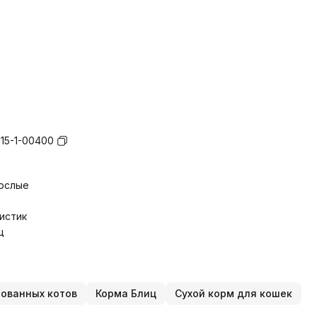
15-1-00400
ослые
истик
ц
рованных котов
Корма Блиц
Сухой корм для кошек