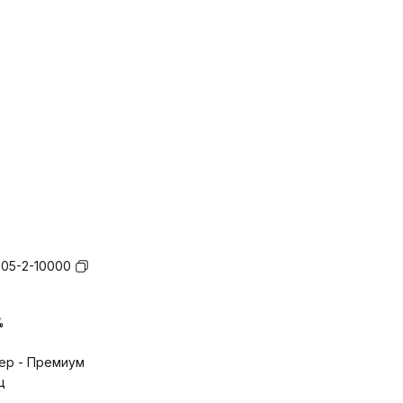
05-2-10000
%
ер - Премиум
ц