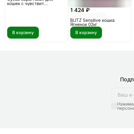
кошек с чувствит.
пищеварением Индейка 10
1 424 ₽
кг
BLITZ Sensitive кошка
Ягненок 02кг
В корзину
В корзину
Подп
Нажимая
персона