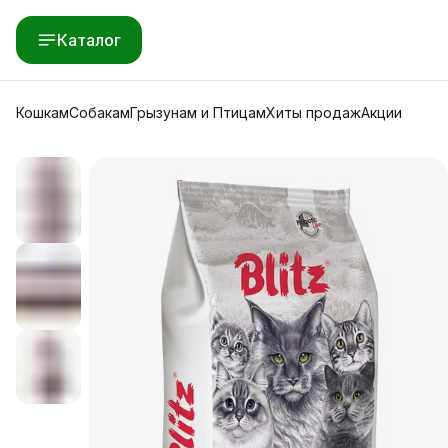
Каталог
Кошкам
Собакам
Грызунам и Птицам
Хиты продаж
Акции