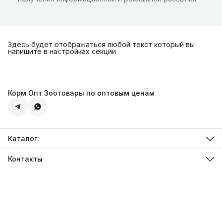
Здесь будет отображаться любой текст который вы
напишите в настройках секции
Корм Опт Зоотовары по оптовым ценам
Каталог:
Ветеринарная диета
Грызунам и Птицам
Контакты
Собакам
Адрес
Кошкам
Севастополь, Острякова 69а
Телефон
8 (978) 943-42-41
Режим работы
ПН-ВС 09:00 - 20:00
Эл. почта
info@zoo92.ru