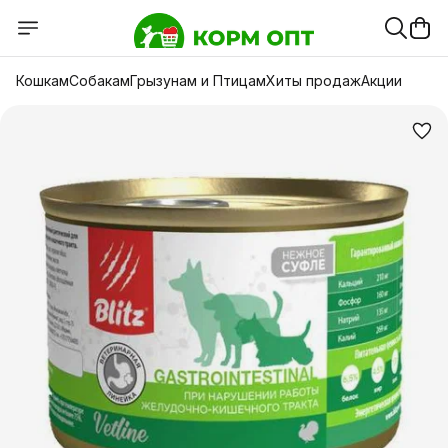
Кошкам
Собакам
Грызунам и Птицам
Хиты продаж
Акции