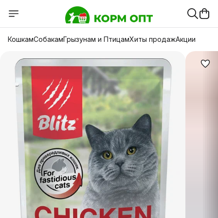
Кошкам
Собакам
Грызунам и Птицам
Хиты продаж
Акции